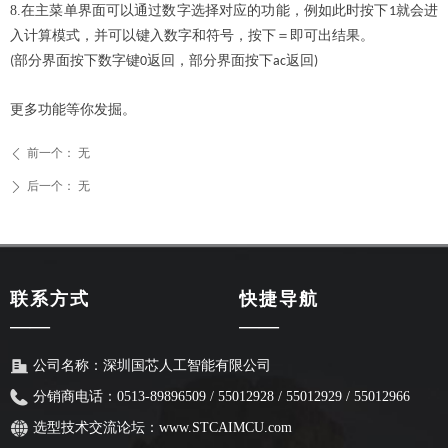
8.在主菜单界面可以通过数字选择对应的功能，例如此时按下
就会进
1
入计算模式，并可以键入数字和符号，按下＝即可出结果。
部分界面按下数字键
返回，部分界面按下
返回
(
0
ac
)
更多功能等你发掘。
前一个：
无
ꄴ
后一个：
无
ꄲ
联系方式
快捷导航
——
——
公司名称：
深圳国芯人工智能有限公司
分销商电话：0513-89896509 / 55012928 / 55012929 / 55012966
选型技术交流论坛：
www.STCAIMCU.com