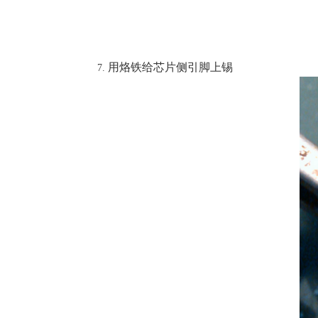
用烙铁给芯片侧引脚上锡